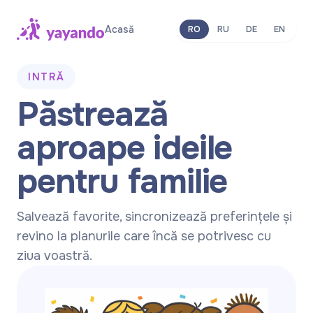
Acasă
RO
RU
DE
EN
INTRĂ
Păstrează
aproape ideile
pentru familie
Salvează favorite, sincronizează preferințele și
revino la planurile care încă se potrivesc cu
ziua voastră.