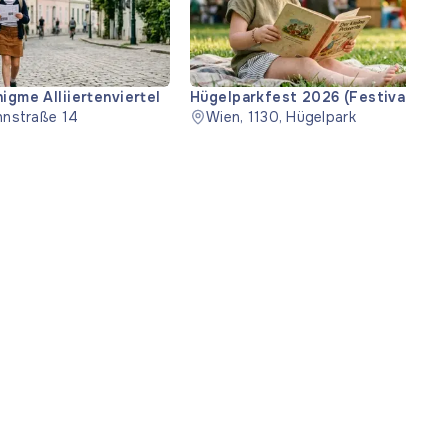
igme Alliiertenviertel
Hügelparkfest 2026 (Festivalul Hü
hnstraße 14
2026)
Wien, 1130, Hügelpark