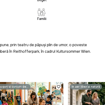
Buget
Familii
une, prin teatru de păpuși plin de umor, o poveste
 liberă în Reithofferpark, în cadrul Kultursommer Wien.
Meșteșuguri și cursuri de master
În aer liber și natură