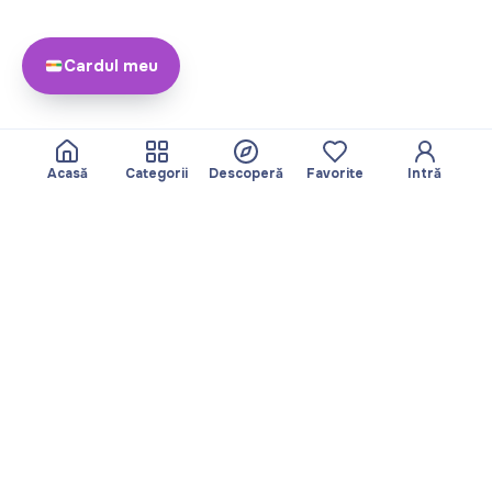
Cardul meu
Acasă
Categorii
Descoperă
Favorite
Intră
Despre
Echipa noastră
Yayando. Toate
Devine partner
drepturile rezervate.
Util
Legal
Articole
Politica de
Servicii
confidențialitate
Descoperă
Amprentă
Categorii
Termeni de utilizare