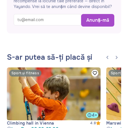
recompense la locurile tale preferate — direct în
Yayando. Vrei să te anunțăm când devine disponibil?
Anunță-mă
S-ar putea să-ți placă și
Sport și fitness
Sport și 
4+
Climbing hall in Vienna
Marswiese 
4.8