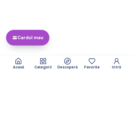
Cardul meu
Acasă
Categorii
Descoperă
Favorite
Intră
Despre
Echipa noastră
Yayando. Toate
Devine partner
drepturile rezervate.
Util
Legal
Articole
Politica de