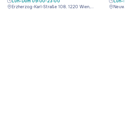
Lun-Dum 09:00-23:00
Lun-Du
Erzherzog-Karl-Straße 108, 1220 Wien,
Neuwalde
Österreich
Österrei