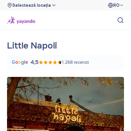
Selectează locația
RO
Little Napoli
G
o
o
g
l
e
4,5
1.268
recenzii