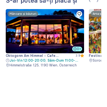
S-ar putea să-ți placă și
Mâncare și băuturi
Arta si cu
0+
Oktogonn Am Himmel - Cafe
Festivalul
3.9
Restaurant
Joi-Vin 12:00-20:00; Sâm-Dum 11:00-
Soroca M
20:00
Himmelstraße 125, 1190 Wien, Österreich
Moldova