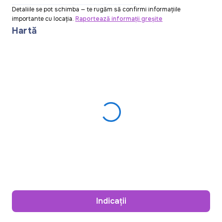
Detaliile se pot schimba — te rugăm să confirmi informațiile
importante cu locația.
Raportează informații greșite
Hartă
Indicații