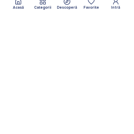
Acasă
Categorii
Descoperă
Favorite
Intră
Despre
Echipa noastră
Yayando. Toate
Devine partner
drepturile rezervate.
Util
Legal
Articole
Politica de
Servicii
confidențialitate
Descoperă
Amprentă
Categorii
Termeni de utilizare
Favorite
Descarcă aplicația