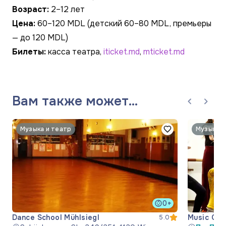
Возраст:
2–12 лет
Цена:
60–120 MDL (детский 60–80 MDL, премьеры
— до 120 MDL)
Билеты:
касса театра,
iticket.md
,
mticket.md
Вам также может
понравиться
Музыка и театр
Музыка и
0+
Dance School Mühlsiegl
Music Cen
5.0