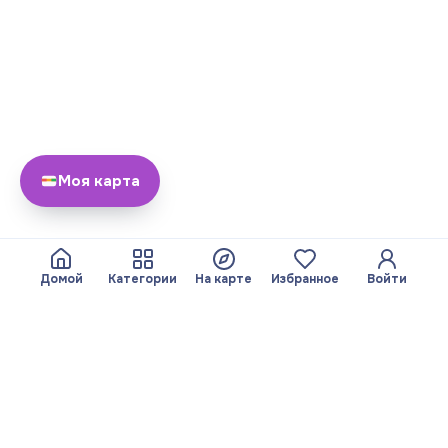
Моя карта
Домой
Категории
На карте
Избранное
Войти
О нас
Команда
© 2026 Yayando. Все
Стать партнером
права защищены.