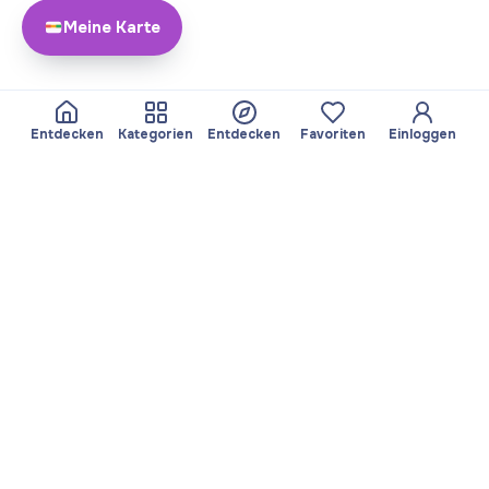
Meine Karte
Entdecken
Kategorien
Entdecken
Favoriten
Einloggen
Über Yayando
Team
Yayando. Alle Rechte
Partner werden
vorbehalten.
Nützlich
Rechtliches
Beiträge
Datenschutzbestimmungen
Services
Impressum
Entdecken
Nutzungsbedingungen
Kategorien durchsuchen
Favoriten