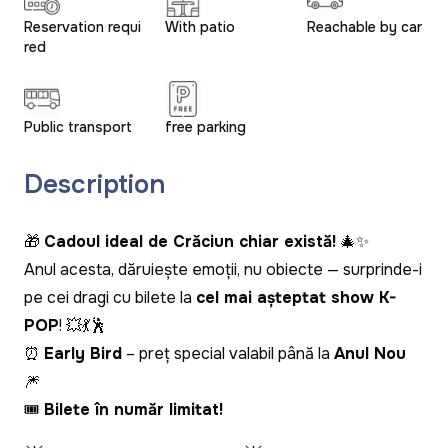
Reservation requi
With patio
Reachable by car
red
Public transport
free parking
Description
🎁
Cadoul ideal de Crăciun chiar există!
🎄✨
Anul acesta, dăruiește emoții, nu obiecte — surprinde-i
pe cei dragi cu bilete la
cel mai așteptat show K-
POP
! 💥💃🕺
⏰
Early Bird
– preț special valabil până la
Anul Nou
🎆
🎟️
Bilete în număr limitat!