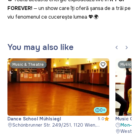
FOREVER!
— un show care îți oferă șansa de a trăi pe
viu fenomenul ce cucerește lumea 💖🌍
You may also like
Music & Theatre
Music & 
0+
Dance School Mühlsiegl
Music Cen
5.0
Schönbrunner Str. 249/251, 1120 Wien,
Mon-Fri
Austria
Westbah