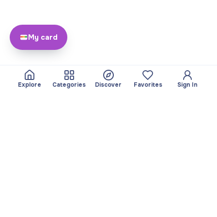
My card
Explore
Categories
Discover
Favorites
Sign In
About
Team
Yayando. All rights
Become a partner
reserved.
Useful
Legal
Articles
Privacy Policy
Services
Imprint
Discover
Terms of use