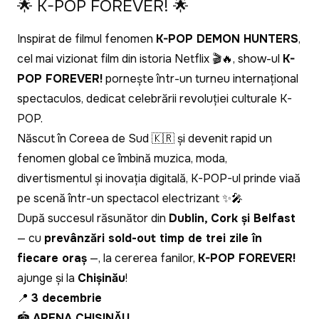
🌟 K-POP FOREVER! 🌟
Inspirat de filmul fenomen
K-POP DEMON HUNTERS
,
cel mai vizionat film din istoria Netflix 🎬🔥, show-ul
K-
POP FOREVER!
pornește într-un turneu internațional
spectaculos, dedicat celebrării revoluției culturale K-
POP.
Născut în Coreea de Sud 🇰🇷 și devenit rapid un
fenomen global ce îmbină muzica, moda,
divertismentul și inovația digitală, K-POP-ul prinde viață
pe scenă într-un spectacol electrizant ✨🎤
După succesul răsunător din
Dublin, Cork și Belfast
— cu
prevânzări sold-out timp de trei zile în
fiecare oraș
—, la cererea fanilor,
K-POP FOREVER!
ajunge și la
Chișinău
!
📍
3 decembrie
🏟️
ARENA CHIȘINĂU