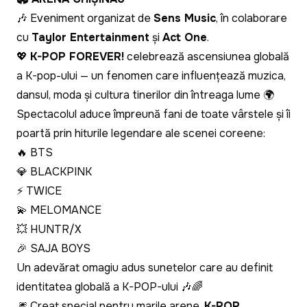
🎶 Eveniment organizat de
Sens Music
, în colaborare
cu
Taylor Entertainment
și
Act One
.
💖
K-POP FOREVER!
celebrează ascensiunea globală
a K-pop-ului — un fenomen care influențează muzica,
dansul, moda și cultura tinerilor din întreaga lume 🌍
Spectacolul aduce împreună fani de toate vârstele și îi
poartă prin hiturile legendare ale scenei coreene:
🔥 BTS
💎 BLACKPINK
⚡ TWICE
💫 MELOMANCE
💥 HUNTR/X
🎉 SAJA BOYS
Un adevărat omagiu adus sunetelor care au definit
identitatea globală a K-POP-ului 🎶🌈
🎆 Creat special pentru marile arene,
K-POP