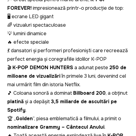
FOREVER!
impresionează printr-o producție de top:
🖥️ ecrane LED gigant
🌈 vizualuri spectaculoase
💡 lumini dinamice
🔥 efecte speciale
💃 dansatori și performeri profesioniști care recreează
perfect energia și coregrafiile idolilor K-POP
🎬
K-POP DEMON HUNTERS
a adunat peste
250 de
milioane de vizualizări
în primele 3 luni, devenind cel
mai urmărit film din istoria Netflix.
🎵 Coloana sonoră a dominat
Billboard 200
, a obținut
platină
și a depășit
3,5 miliarde de ascultări pe
Spotify
.
🏆 „
Golden
”, piesa emblematică a filmului, a primit o
nominalizare Grammy – Cântecul Anului
.
🔥 Toată această energie explodează live în
K-POP