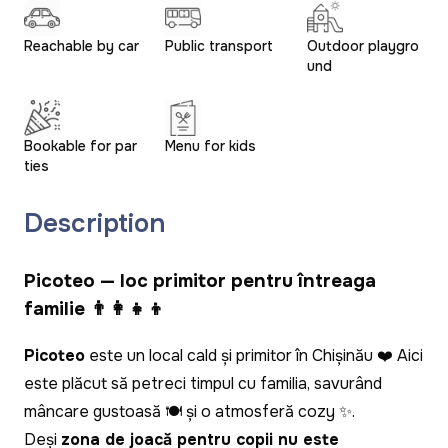
Reachable by car
Public transport
Outdoor playgro
und
Bookable for par
Menu for kids
ties
Description
Picoteo — loc primitor pentru întreaga
familie 👨‍👩‍👧‍👦
Picoteo
este un local cald și primitor în Chișinău ❤️ Aici
este plăcut să petreci timpul cu familia, savurând
mâncare gustoasă 🍽️ și o atmosferă cozy ✨.
Deși
zona de joacă pentru copii nu este