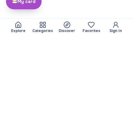
My card
Explore
Categories
Discover
Favorites
Sign In
About
Team
Yayando. All rights
Become a partner
reserved.
Useful
Legal
Articles
Privacy Policy
Services
Imprint
Discover
Terms of use
Browse by category
Favorites