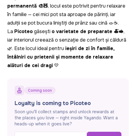
permanentă 🎨🧸
, locul este potrivit pentru relaxare
în familie — cei mici pot sta aproape de părinți, iar
adulții se pot bucura liniștiți de prânz sau cină 🥗☕.
La
Picoteo
găsești
o varietate de preparate 🍝🥪
,
iar interiorul creează o senzație de confort și căldură
🌿. Este locul ideal pentru
ieșiri de zi în familie,
întâlniri cu prietenii și momente de relaxare
alături de cei dragi
💛
Coming soon
Loyalty is coming to Picoteo
Soon you'll collect stamps and unlock rewards at
the places you love — right inside Yayando. Want a
heads-up when it goes live?