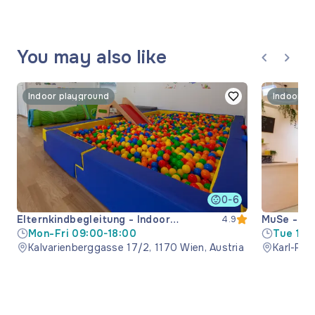
You may also like
Indoor playground
Indoor p
0-6
Elternkindbegleitung - Indoor
MuSe - mu
4.9
playground
Mon-Fri 09:00-18:00
space
Tue 15:
Kalvarienberggasse 17/2, 1170 Wien, Austria
Sat-Sun
Karl-Pop