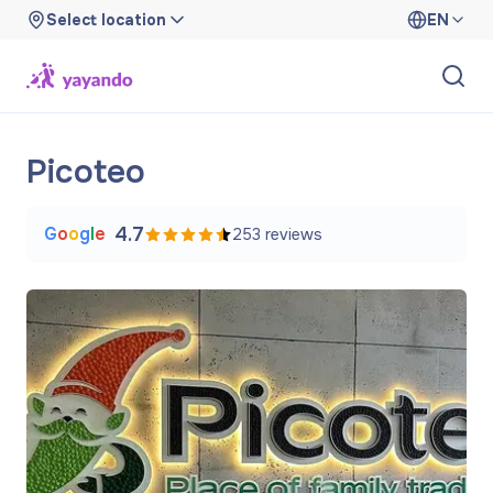
Select location
EN
Picoteo
G
o
o
g
l
e
4.7
253
reviews