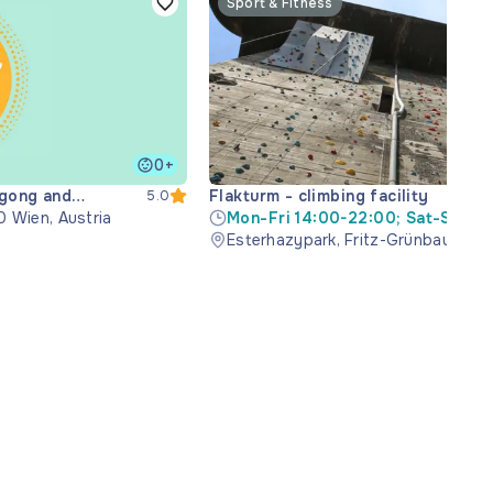
Sport & Fitness
0+
igong and
Flakturm - climbing facility
5.0
0 Wien, Austria
Mon-Fri 14:00-22:00; Sat-Sun 12
22:00
Esterhazypark, Fritz-Grünbaum-Pla
Wien, Austria