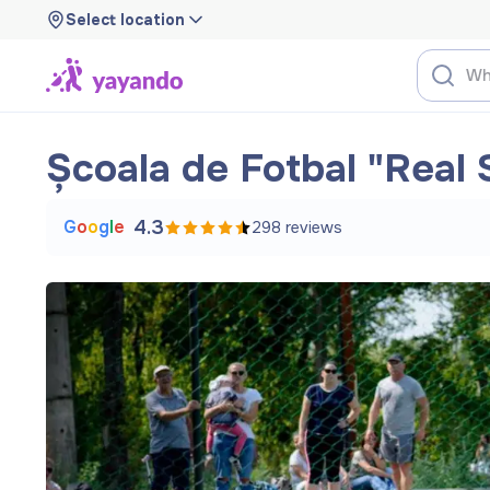
Select location
Școala de Fotbal "Real
G
o
o
g
l
e
4.3
298
reviews