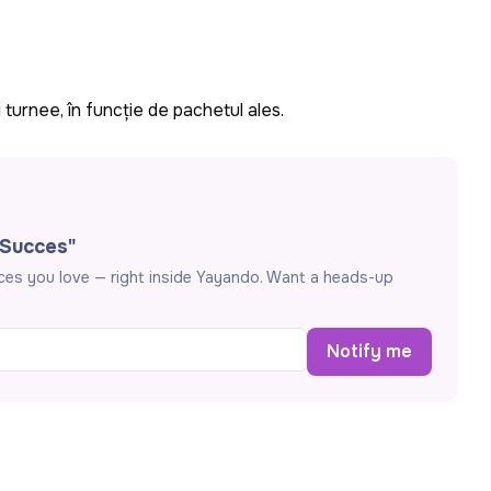
i turnee, în funcție de pachetul ales.
 Succes"
aces you love — right inside Yayando. Want a heads-up
Notify me