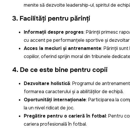
menite să dezvolte leadership-ul, spiritul de echipă
3. Facilități pentru părinți
Informații despre progres
: Părinții primesc rapo
cu accent pe performanțele sportive și dezvoltar
Acces la meciuri și antrenamente
: Părinții sun
copiilor, oferind sprijin moral din tribunele dedicate
4. De ce este bine pentru copii
Dezvoltare holistică
: Programul de antrenamente 
formarea caracterului și a abilităților de echipă.
Oportunități internaționale
: Participarea la com
la un nivel ridicat de joc.
Pregătire pentru o carieră în fotbal
: Pentru cop
cariera profesională în fotbal.