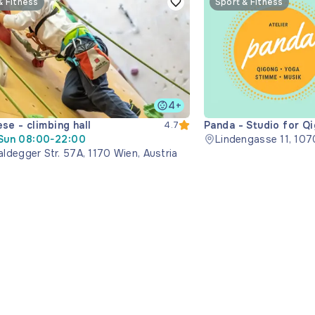
& Fitness
Sport & Fitness
4+
se - climbing hall
Panda - Studio for Q
4.7
Sun 08:00-22:00
Music
Lindengasse 11, 107
ldegger Str. 57A, 1170 Wien, Austria