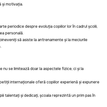
 și motivația.
arte periodice despre evoluția copiilor lor în cadrul școlii,
ea personală.
t bineveniți să asiste la antrenamente și la meciurile
.
nu se limitează doar la aspectele fizice, ci și la
petiții internaționale oferă copiilor experiență și expunere
iii talentați și dedicați, școala reprezintă un prim pas în