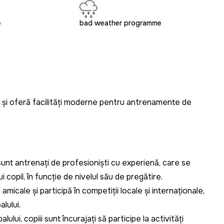
e
bad weather programme
u și oferă facilități moderne pentru antrenamente de
 sunt antrenați de profesioniști cu experiență, care se
copil, în funcție de nivelul său de pregătire.
micale și participă în competiții locale și internaționale,
lului.
balului, copiii sunt încurajați să participe la activități