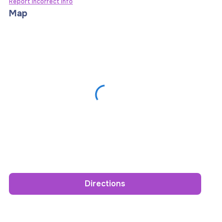
Report incorrect info
Map
Directions