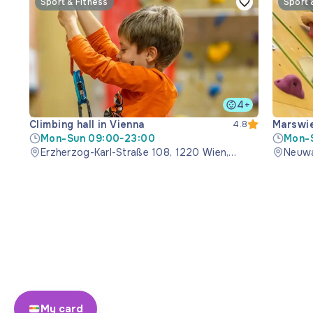
Sport & Fitness
Sport 
4+
Climbing hall in Vienna
Marswie
4.8
Mon-Sun 09:00-23:00
Mon-
Erzherzog-Karl-Straße 108, 1220 Wien,
Neuwa
Austria
My card