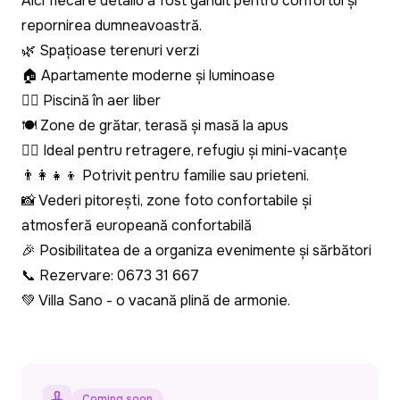
Aici fiecare detaliu a fost gândit pentru confortul și
repornirea dumneavoastră.
🌿 Spațioase terenuri verzi
🏠 Apartamente moderne și luminoase
🏊‍♀️ Piscină în aer liber
🍽️ Zone de grătar, terasă și masă la apus
🧘‍♀️ Ideal pentru retragere, refugiu și mini-vacanțe
👨‍👩‍👧‍👦 Potrivit pentru familie sau prieteni.
📸 Vederi pitorești, zone foto confortabile și
atmosferă europeană confortabilă
🎉 Posibilitatea de a organiza evenimente și sărbători
📞 Rezervare: 0673 31 667
💚 Villa Sano - o vacanță plină de armonie.
Coming soon