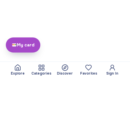
My card
Explore
Categories
Discover
Favorites
Sign In
About
Team
Yayando. All rights
Become a partner
reserved.
Useful
Legal