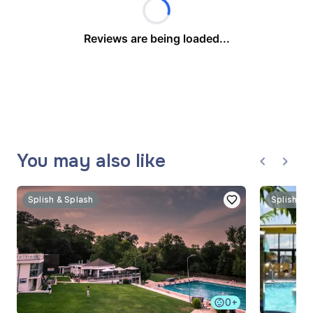
Reviews are being loaded...
You may also like
Splish & Splash
Splish & 
0+