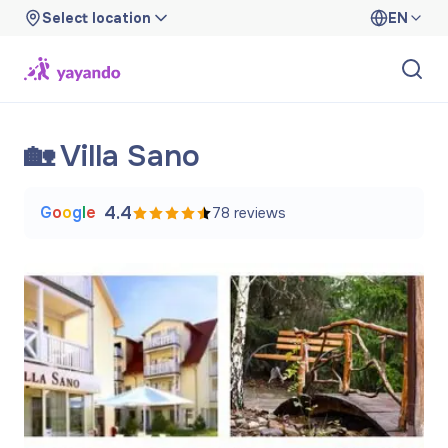
Select location
EN
🏡 Villa Sano
G
o
o
g
l
e
4.4
78
reviews